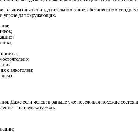
огольном опьянении, длительном запое, абстинентном синдроме,
и угрозе для окружающих.
ения;
ников;
кацию;
аника;
ссонница;
мостоятельно;
хания;
их с алкоголем;
 дома.
я. Даже если человек раньше уже переживал похожие состояния,
бление – непредсказуемой.
нации;