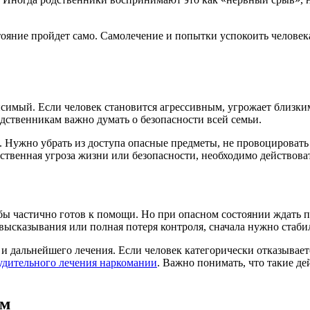
стояние пройдет само. Самолечение и попытки успокоить челове
исимый. Если человек становится агрессивным, угрожает близким
дственникам важно думать о безопасности всей семьи.
й. Нужно убрать из доступа опасные предметы, не провоцировать
ственная угроза жизни или безопасности, необходимо действова
бы частично готов к помощи. Но при опасном состоянии ждать по
 высказывания или полная потеря контроля, сначала нужно стаби
и дальнейшего лечения. Если человек категорически отказываетс
удительного лечения наркомании
. Важно понимать, что такие д
ем