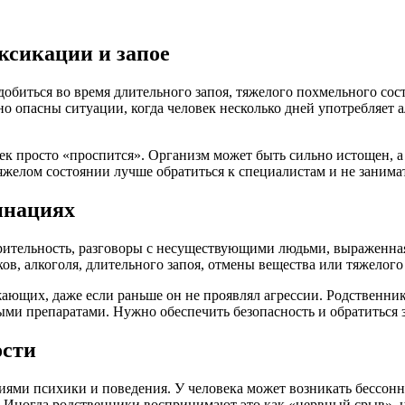
ксикации и запое
обиться во время длительного запоя, тяжелого похмельного сос
пасны ситуации, когда человек несколько дней употребляет алко
овек просто «проспится». Организм может быть сильно истощен, 
желом состоянии лучше обратиться к специалистам и не занима
инациях
рительность, разговоры с несуществующими людьми, выраженная
ов, алкоголя, длительного запоя, отмены вещества или тяжелог
жающих, даже если раньше он не проявлял агрессии. Родственник
ными препаратами. Нужно обеспечить безопасность и обратиться
ости
ями психики и поведения. У человека может возникать бессонни
я. Иногда родственники воспринимают это как «нервный срыв», 