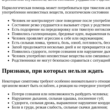
Наркологическая помощь может потребоваться при тяжелом алк
употреблении неизвестных веществ, психотическом состоянии 
Человек не контролирует свое поведение после употребл
Состояние резко ухудшается и вызывает страх у родствен
Есть подозрение на передозировку или тяжелую интокси
Появились галлюцинации, бредовые идеи, выраженная п
Человек проявляет агрессию к себе или окружающим;
Есть сильная ломка, тревога, боль, озноб, потливость, бе
Запой продолжается несколько дней и не прекращается са
Появились судороги, потеря сознания или нарушение ды
Человек употреблял неизвестные вещества или смешивал 
Родственники не могут безопасно справиться с ситуацией
Признаки, при которых нельзя ждать
Некоторые симптомы требуют особенно внимательного отношени
организм может быть ослаблен, а реакция на очередное употре
Потеря сознания или невозможность разбудить человека;
Нарушение дыхания, сильная одышка, посинение губ;
Судороги, сильная дрожь, выраженное нарушение коорди
Боли в груди, резкая слабость, сильные скачки давления;