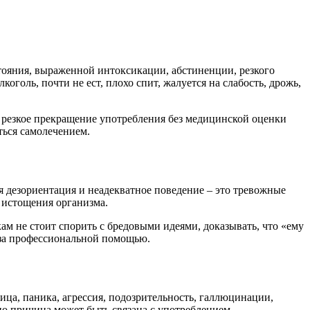
тояния, выраженной интоксикации, абстиненции, резкого
голь, почти не ест, плохо спит, жалуется на слабость, дрожь,
а резкое прекращение употребления без медицинской оценки
ться самолечением.
 дезориентация и неадекватное поведение – это тревожные
о истощения организма.
ам не стоит спорить с бредовыми идеями, доказывать, что «ему
 за профессиональной помощью.
ца, паника, агрессия, подозрительность, галлюцинации,
но причина может быть связана с употреблением