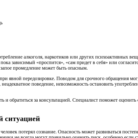
щь
отребление алкоголя, наркотиков или других психоактивных вещ
 пока зависимый «проспится», «сам придет в себя» или согласит
 запое промедление может быть опасным.
при явной передозировке. Поводом для срочного обращения могу
 неадекватное поведение, невозможность остановить употреблен
ть и обратиться за консультацией. Специалист поможет оценить
й ситуацией
 человек потерял сознание. Опасность может развиваться постепе
енники не всегда могут правильно оценить риск, особенно если 