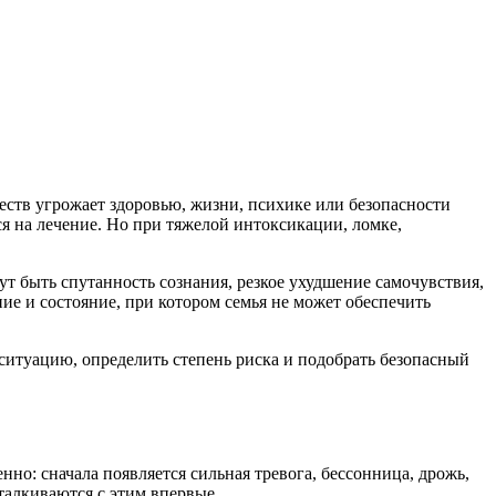
еств угрожает здоровью, жизни, психике или безопасности
ся на лечение. Но при тяжелой интоксикации, ломке,
т быть спутанность сознания, резкое ухудшение самочувствия,
ие и состояние, при котором семья не может обеспечить
 ситуацию, определить степень риска и подобрать безопасный
нно: сначала появляется сильная тревога, бессонница, дрожь,
сталкиваются с этим впервые.