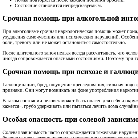
Состояние становится непредсказуемым.
Срочная помощь при алкогольной инто
При алкоголизме срочная наркологическая помощь может понад
ухудшения самочувствия или психических нарушений. Особенно о
боли, тревогу или не может остановиться самостоятельно.
После длительного запоя нельзя всегда рассчитывать, что чел
иногда сопровождается опасными состояниями. Поэтому при тя
Срочная помощь при психозе и галлюц
Галлюцинации, бред, ощущение преследования, сильная подоз
признаки. Они могут возникать на фоне употребления наркотик
В таком состоянии человек может быть опасен для себя и окру
кажется», грубо удерживать или пытаться лечить дома случай
Особая опасность при солевой зависим
Солевая зависимость часто сопровождается тяжелыми нарушени
бредовые идеи, резкие перепады настроения и потеря контрол