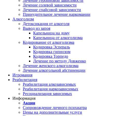
Лечение героиновой зависимости
Лечение солевой зависимости
Лечение спайсовой зависимости
Принудительное лечение наркомании
Алкоголизм
Детоксикация от алкоголя
Вывод из запоя
Капельница на дому
Капельница от алкоголизма
Кодирование от алкоголизма
Кодировка Эспераль
Кодировка гипнозом
Кодировка Торпедо
Лечение по методу Довженко
Лечение женского алкоголизма
Лечение алкогольной абстиненции
Игромания
Реабилитация
Реабилитация алкозависимых
Реабилитация наркозависимых
Ресоциализация зависимых
Информация
Акции
Сопровождение личного психиатра
Цены на дополнительные услуги