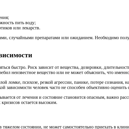
ния;
жность пить воду;
отиков или лекарств.
ами, случайными препаратами или ожиданием. Необходимо полу
висимости
ться быстро. Риск зависит от вещества, дозировки, длительност
ребил неизвестное вещество или не может объяснить, что именн
ой ломке, психозе, резкой агрессии, панике, потере сознания,
й зависимости человек часто не способен объективно оценить с
зывается от лечения и состояние становится опасным, важно рас
 кризисов остается высоким.
в тяжелом состоянии, не может самостоятельно приехать в клини