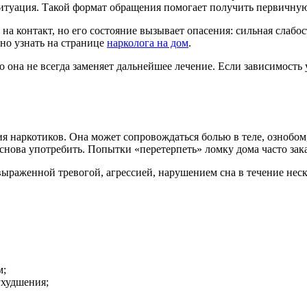
 ситуация. Такой формат обращения помогает получить первичну
на контакт, но его состояние вызывает опасения: сильная слабос
но узнать на странице
нарколога на дом
.
 она не всегда заменяет дальнейшее лечение. Если зависимость
я наркотиков. Она может сопровождаться болью в теле, ознобом
снова употребить. Попытки «перетерпеть» ломку дома часто за
ыраженной тревогой, агрессией, нарушением сна в течение нес
м;
ухудшения;