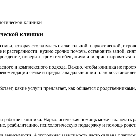
ологической клиники
ической клиники
емьи, которая столкнулась с алкогольной, наркотической, игров
е и растерянности: нужно срочно помочь, остановить запой, снят
учреждение, поверить громким обещаниям или ориентироваться то
сного и комплексного подхода. Важно, чтобы клиника не просто
 рекомендации семье и предлагала дальнейший план восстановле
тает, какие услуги предлагает, как общается с родственниками,
ми работает клиника. Наркологическая помощь может включать р
ение, реабилитацию, психологическую поддержку и помощь родс
 зависимости. Алкогольная зависимость часто связана с запоя