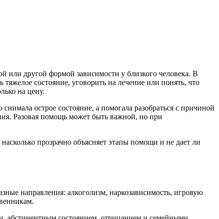
ой или другой формой зависимости у близкого человека. В
ь тяжелое состояние, уговорить на лечение или понять, что
лько на цену.
 снимала острое состояние, а помогала разобраться с причиной
ния. Разовая помощь может быть важной, но при
 насколько прозрачно объясняет этапы помощи и не дает ли
азные направления: алкоголизм, наркозависимость, игровую
твенникам.
ми, абстинентным состоянием, отрицанием и семейными