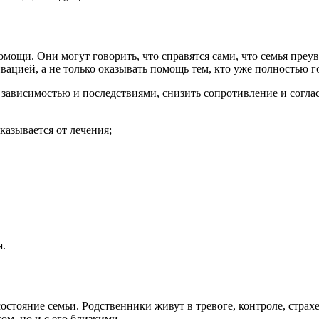
ощи. Они могут говорить, что справятся сами, что семья преуве
вацией, а не только оказывать помощь тем, кто уже полностью го
зависимостью и последствиями, снизить сопротивление и соглас
казывается от лечения;
я.
состояние семьи. Родственники живут в тревоге, контроле, стра
ом, но и с его близкими.