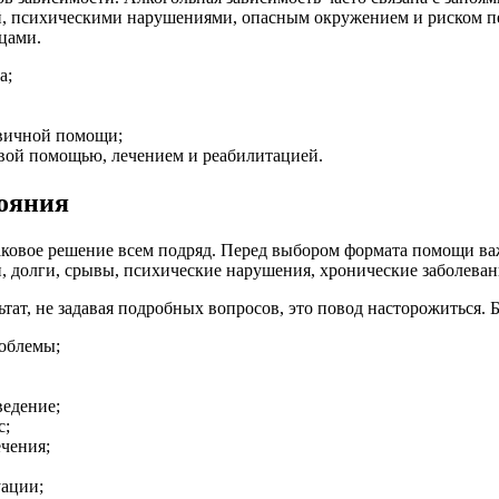
, психическими нарушениями, опасным окружением и риском пер
цами.
а;
рвичной помощи;
вой помощью, лечением и реабилитацией.
тояния
ковое решение всем подряд. Перед выбором формата помощи важн
и, долги, срывы, психические нарушения, хронические заболеван
ат, не задавая подробных вопросов, это повод насторожиться. 
роблемы;
ведение;
с;
чения;
уации;