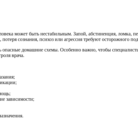
ловека может быть нестабильным. Запой, абстиненция, ломка, п
, потеря сознания, психоз или агрессия требуют осторожного под
ь опасные домашние схемы. Особенно важно, чтобы специалист
роля врача.
азания;
сикации;
мощь;
ние зависимости;
назначения.