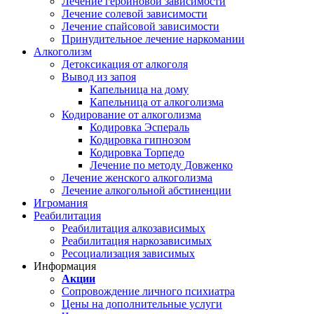
Лечение героиновой зависимости
Лечение солевой зависимости
Лечение спайсовой зависимости
Принудительное лечение наркомании
Алкоголизм
Детоксикация от алкоголя
Вывод из запоя
Капельница на дому
Капельница от алкоголизма
Кодирование от алкоголизма
Кодировка Эспераль
Кодировка гипнозом
Кодировка Торпедо
Лечение по методу Довженко
Лечение женского алкоголизма
Лечение алкогольной абстиненции
Игромания
Реабилитация
Реабилитация алкозависимых
Реабилитация наркозависимых
Ресоциализация зависимых
Информация
Акции
Сопровождение личного психиатра
Цены на дополнительные услуги