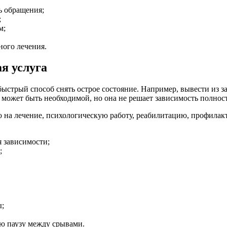
ь обращения;
;
м;
ного лечения.
ая услуга
ыстрый способ снять острое состояние. Например, вывести из за
 может быть необходимой, но она не решает зависимость полнос
 на лечение, психологическую работу, реабилитацию, профилак
я зависимости;
;
ы;
ую паузу между срывами.