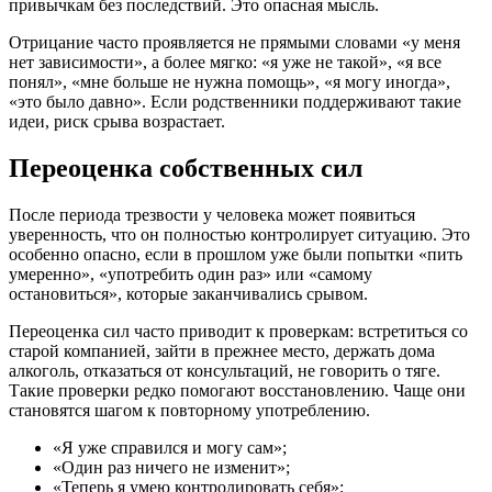
привычкам без последствий. Это опасная мысль.
Отрицание часто проявляется не прямыми словами «у меня
нет зависимости», а более мягко: «я уже не такой», «я все
понял», «мне больше не нужна помощь», «я могу иногда»,
«это было давно». Если родственники поддерживают такие
идеи, риск срыва возрастает.
Переоценка собственных сил
После периода трезвости у человека может появиться
уверенность, что он полностью контролирует ситуацию. Это
особенно опасно, если в прошлом уже были попытки «пить
умеренно», «употребить один раз» или «самому
остановиться», которые заканчивались срывом.
Переоценка сил часто приводит к проверкам: встретиться со
старой компанией, зайти в прежнее место, держать дома
алкоголь, отказаться от консультаций, не говорить о тяге.
Такие проверки редко помогают восстановлению. Чаще они
становятся шагом к повторному употреблению.
«Я уже справился и могу сам»;
«Один раз ничего не изменит»;
«Теперь я умею контролировать себя»;